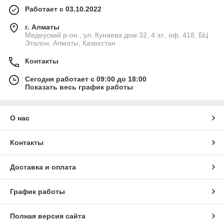
Наши преимущества:
Работает с 03.10.2022
☑ Уникальная прочность
г. Алматы
Медеуский р-он., ул. Кунаева дом 32, 4 эт., оф. 418, БЦ
Оснащены антивандальными свойствами, не сломать даже
Эталон, Алматы, Казахстан
под тяжелым весом
☑ Высокая долговечность
Контакты
Изделия долго не нуждаются в обновлении и прослужат вам
Сегодня работает с 09:00 до 18:00
не меньше 20 лет
Показать весь график работы
☑ Абсолютная экологичность
Безопасны для здоровья даже в больших количествах
О нас
Скамейка для общественного пространства
Чтобы заказать уличную скамейку из мрамора и дерева,
Контакты
свяжитесь с нами удобным для вас способом. Мы всегда
готовы помочь вам создать идеальный уголок для отдыха в
вашем саду или парке.
Доставка и оплата
Также выбирают:
График работы
Полная версия сайта