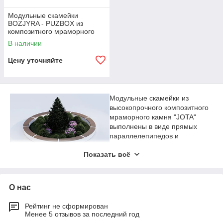
Модульные скамейки
BOZJYRA - PUZBOX из
композитного мраморного
камня
В наличии
Цену уточняйте
Модульные скамейки из
высокопрочного композитного
мраморного камня "JOTA"
выполнены в виде прямых
параллелепипедов и
радиусных скамеек. Верх
Показать всё
скамейки покрыт деревянными параллельными рейками, на
которые возможно присесть не опасаясь холода в зимний
сезон. Вместе с круглыми и квадратными вазонами появится
сборки серии конструкций, представляющие собой наборы
О нас
деталей для сборки и моделирования форм скамейки, а так
же вазонов и парковок для велосипедов.
Рейтинг не сформирован
Менее 5 отзывов за последний год