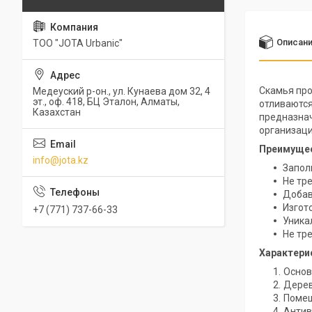
Описан
ТОО "JOTA Urbanic"
Скамья про
Медеуский р-он., ул. Кунаева дом 32, 4
эт., оф. 418, БЦ Эталон, Алматы,
отливаются
Казахстан
предназнач
организаци
Преимущес
info@jota.kz
Запол
Не тр
Добав
Изгото
+7 (771) 737-66-33
Уника
Не тр
Характери
Основ
Дерев
Помещ
Анти