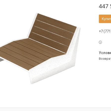
447 
Купи
+7 (771
возвра