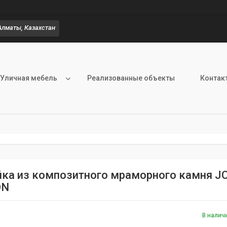
, Алматы, Казахстан
Уличная мебель
Реализованные объекты
Контак
ка из композитного мраморного камня JO
ON
В налич