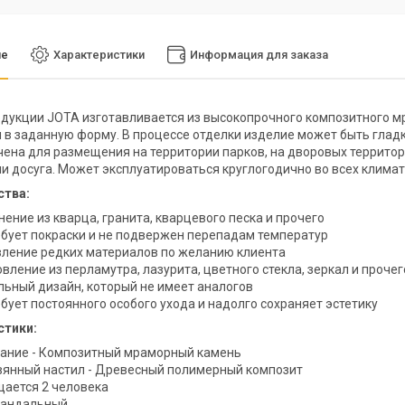
ие
Характеристики
Информация для заказа
дукции JOTA изготавливается из высокопрочного композитного м
 в заданную форму. В процессе отделки изделие может быть глад
ена для размещения на территории парков, на дворовых территор
и досуга. Может эксплуатироваться круглогодично во всех климат
тва:
нение из кварца, гранита, кварцевого песка и прочего
ебует покраски и не подвержен перепадам температур
ление редких материалов по желанию клиента
вление из перламутра, лазурита, цветного стекла, зеркал и прочег
льный дизайн, который не имеет аналогов
ебует постоянного особого ухода и надолго сохраняет эстетику
стики
:
ание - Композитный мраморный камень
янный настил - Древесный полимерный композит
ается 2 человека
вандальный