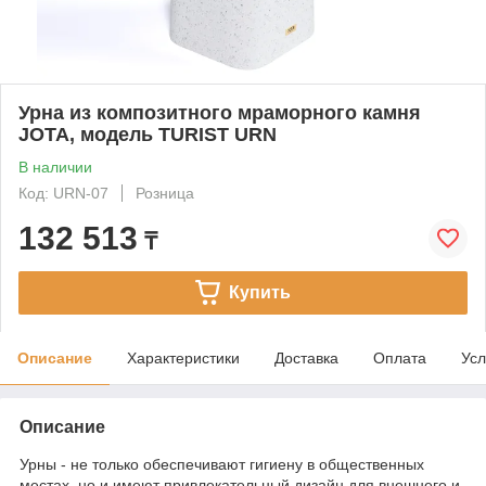
Урна из композитного мраморного камня
JOTA, модель TURIST URN
В наличии
Код: URN-07
Розница
132 513
₸
Купить
Описание
Характеристики
Доставка
Оплата
Усл
Описание
Урны - не только обеспечивают гигиену в общественных
местах, но и имеют привлекательный дизайн для внешнего и