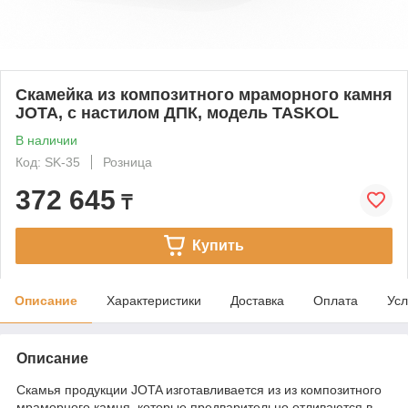
Скамейка из композитного мраморного камня
JOTA, c настилом ДПК, модель TASKOL
В наличии
Код: SK-35
Розница
372 645
₸
Купить
Описание
Характеристики
Доставка
Оплата
Усл
Описание
Скамья продукции JOTA изготавливается из из композитного
мраморного камня, которые предварительно отливаются в