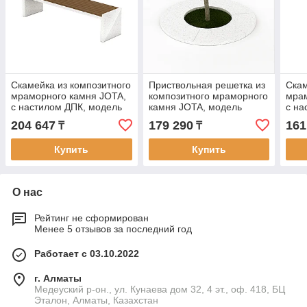
Скамейка из композитного
Приствольная решетка из
Скам
мраморного камня JOTA,
композитного мраморного
мрам
c настилом ДПК, модель
камня JOTA, модель
c на
MUZTAU BIR
SAQINA
KOK
204 647
179 290
161
₸
₸
Купить
Купить
О нас
Рейтинг не сформирован
Менее 5 отзывов за последний год
Работает с 03.10.2022
г. Алматы
Медеуский р-он., ул. Кунаева дом 32, 4 эт., оф. 418, БЦ
Эталон, Алматы, Казахстан