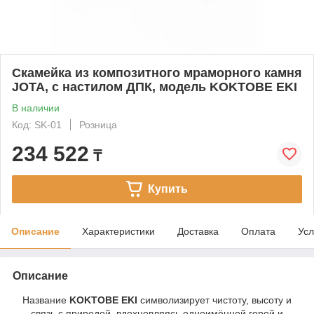
Скамейка из композитного мраморного камня
JOTA, c настилом ДПК, модель KOKTOBE EKI
В наличии
Код: SK-01
Розница
234 522
₸
Купить
Описание
Характеристики
Доставка
Оплата
Усл
Описание
Название
KOKTOBE EKI
символизирует чистоту, высоту и
связь с природой, вдохновляясь одноимённой горой и