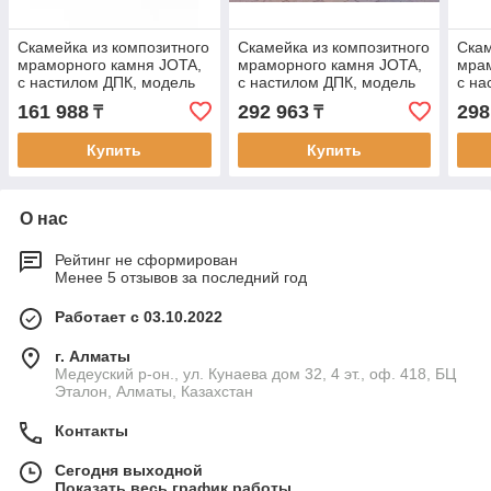
Скамейка из композитного
Скамейка из композитного
Скам
мраморного камня JOTA,
мраморного камня JOTA,
мрам
c настилом ДПК, модель
c настилом ДПК, модель
c на
KOKTOBE BIR
BEDEL EKI
OPT
161 988
292 963
298
₸
₸
Купить
Купить
О нас
Рейтинг не сформирован
Менее 5 отзывов за последний год
Работает с 03.10.2022
г. Алматы
Медеуский р-он., ул. Кунаева дом 32, 4 эт., оф. 418, БЦ
Эталон, Алматы, Казахстан
Контакты
Сегодня выходной
Показать весь график работы