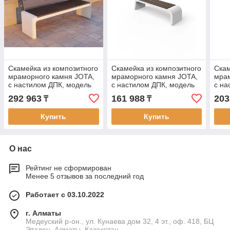
Скамейка из композитного
Скамейка из композитного
Скам
мраморного камня JOTA,
мраморного камня JOTA,
мрам
c настилом ДПК, модель
c настилом ДПК, модель
c на
BEDEL EKI
KOKTOBE BIR
OPT
292 963
161 988
203
₸
₸
Купить
Купить
О нас
Рейтинг не сформирован
Менее 5 отзывов за последний год
Работает с 03.10.2022
г. Алматы
Медеуский р-он., ул. Кунаева дом 32, 4 эт., оф. 418, БЦ
Эталон, Алматы, Казахстан