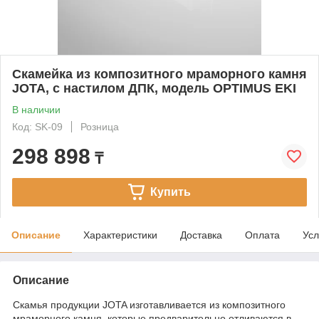
Скамейка из композитного мраморного камня
JOTA, c настилом ДПК, модель OPTIMUS EKI
В наличии
Код: SK-09
Розница
298 898
₸
Купить
Описание
Характеристики
Доставка
Оплата
Усл
Описание
Скамья продукции JOTA изготавливается из композитного
мраморного камня, которые предварительно отливаются в